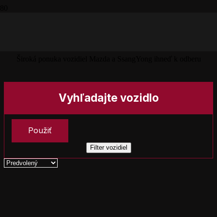
SKLADOVÉ VOZIDLÁ
Široká ponuka vozidiel Mazda a SsangYong ihneď k odberu
Vyhľadajte vozidlo
Použiť
Filter vozidiel