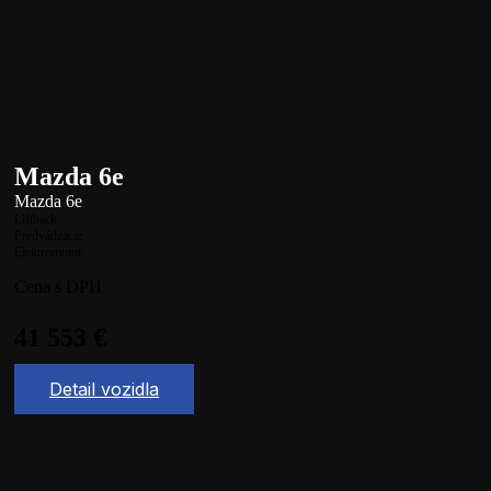
Mazda 6e
Mazda 6e
Liftback
Predvádzacie
Elektromotor
Cena s DPH
41 553
€
Detail vozidla