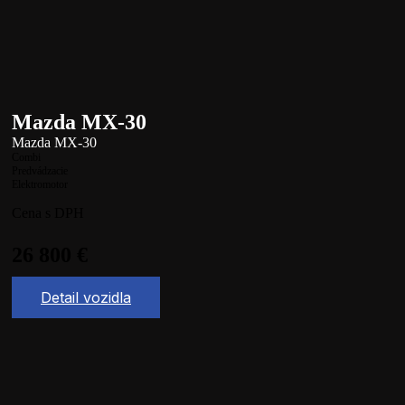
Mazda MX-30
Mazda MX-30
Combi
Predvádzacie
Elektromotor
Cena s DPH
26 800
€
Detail vozidla