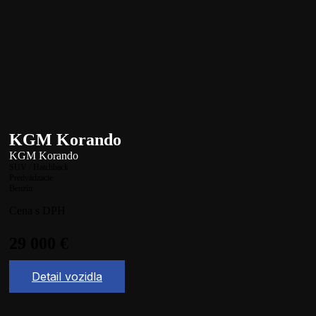
KGM Korando
KGM Korando
SUV / Hatchback
Predvádzacie
Benzín
Cena s DPH
29 000
€
Detail vozidla