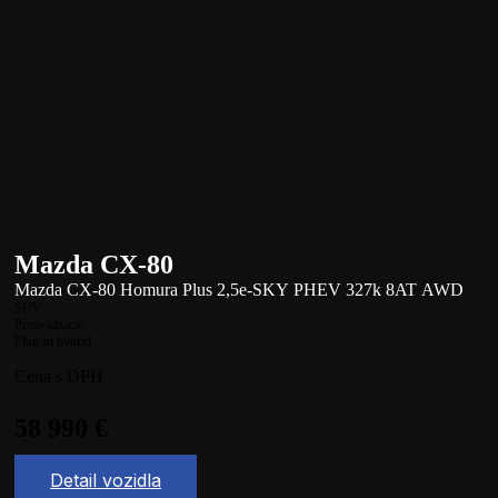
Mazda CX-80
Mazda CX-80 Homura Plus 2,5e-SKY PHEV 327k 8AT AWD
SUV
Predvádzacie
Plug-in hybrid
Cena s DPH
58 990
€
Detail vozidla