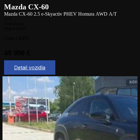
Mazda CX-60
Mazda CX-60 2.5 e-Skyactiv PHEV Homura AWD A/T
SUV
Predvádzacie
Plug-in hybrid
Cena s DPH
49 990
€
Detail vozidla