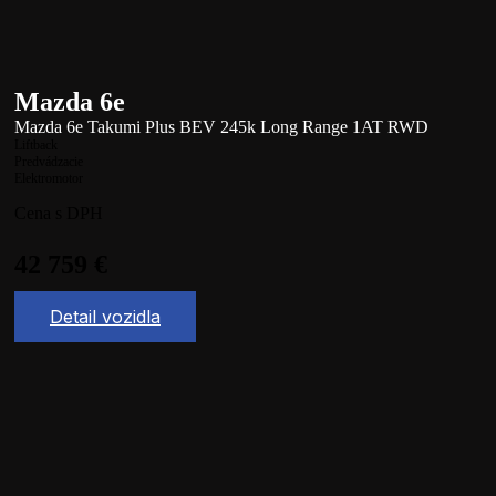
Mazda 6e
Mazda 6e Takumi Plus BEV 245k Long Range 1AT RWD
Liftback
Predvádzacie
Elektromotor
Cena s DPH
42 759
€
Detail vozidla