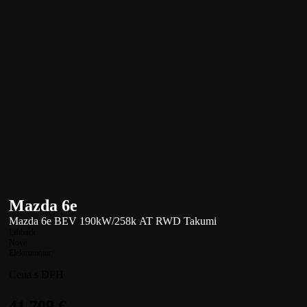
Mazda 6e
Mazda 6e BEV 190kW/258k AT RWD Takumi
Liftback
Nové
Elektromotor
Cena s DPH
41 709
€