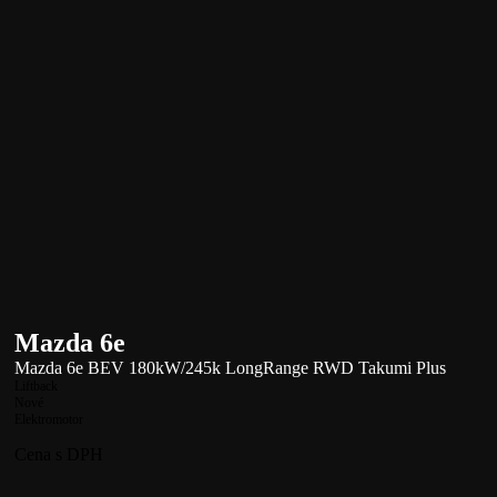
Mazda 6e
Mazda 6e BEV 180kW/245k LongRange RWD Takumi Plus
Liftback
Nové
Elektromotor
Cena s DPH