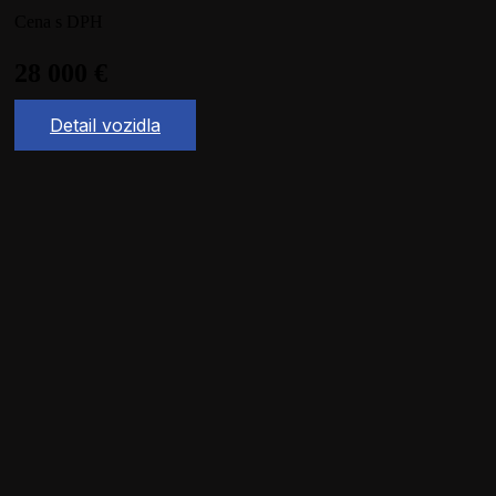
Cena s DPH
28 000
€
Detail vozidla