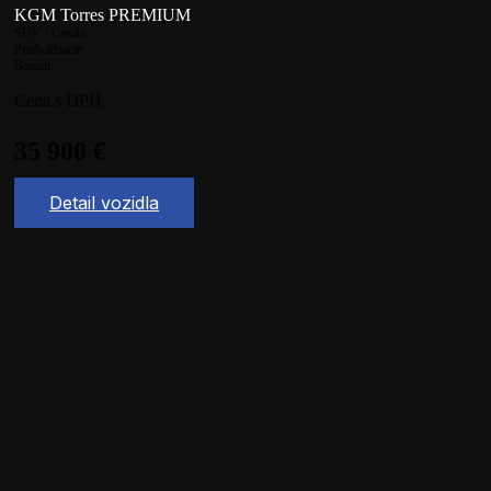
KGM Torres PREMIUM
SUV / Combi
Predvádzacie
Benzín
Cena s DPH
35 900
€
Detail vozidla