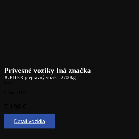
Prívesné vozíky Iná značka
JUPITER prepravný vozík - 2700kg
Nové
Cena s DPH
7 190
€
Detail vozidla