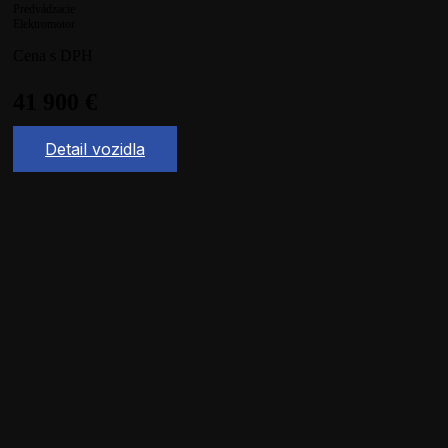
Predvádzacie
Elektromotor
Cena s DPH
41 900
€
Detail vozidla