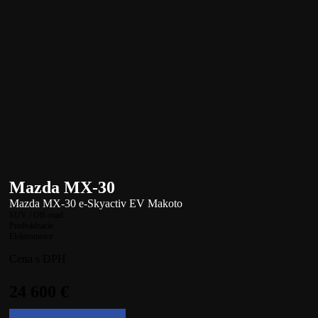
Mazda MX-30
Mazda MX-30 e-Skyactiv EV Makoto
SUV / Off-road
Predvádzacie
Elektromotor
Cena s DPH
24 600
€