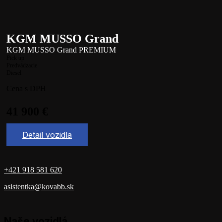
KGM MUSSO Grand
KGM MUSSO Grand PREMIUM
Pick up
Predvádzacie
Diesel
Cena s DPH
41 900
€
Detail vozidla
+421 918 581 620
asistentka@kovabb.sk
Naše vozidlá