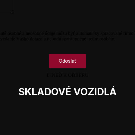
nuté osobné a neosobné údaje môžu byť automaticky spracované fi
vedanie Vášho dotazu a nebudú sprístupnené tretím osobám.
IHNEĎ K ODBERU
SKLADOVÉ VOZIDLÁ