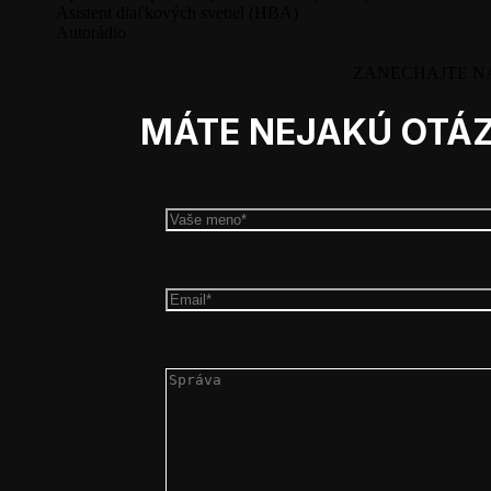
Asistent diaľkových svetiel (HBA)
Autorádio
ZANECHAJTE N
MÁTE NEJAKÚ OTÁZ