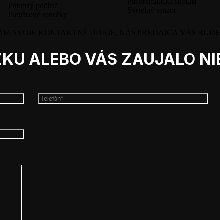
Panoramatická strecha
Palubný počítač
Svetelný senzor
Pamäťové sedačky
ÁM SVOJE KONTAKTNÉ ÚDAJE, NÁŠ PREDAJCA VÁS BUD
KU ALEBO VÁS ZAUJALO NIE