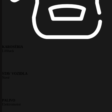
KAROSÉRIA
Liftback
STAV VOZIDLA
Nové
PALIVO
Elektromotor