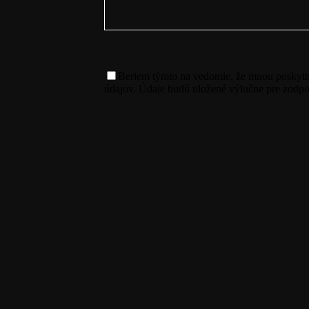
Beriem týmto na vedomie, že mnou poskyt
údajov. Údaje budú uložené výlučne pre zodpo