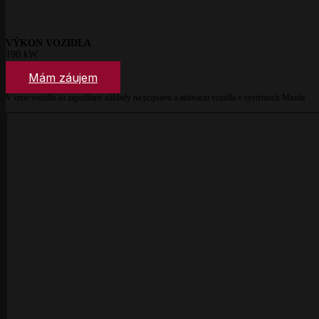
VÝKON VOZIDLA
190 kW
Mám záujem
V cene vozidla sú započítané náklady na prípravu a aktiváciu vozidla v systémoch Mazda