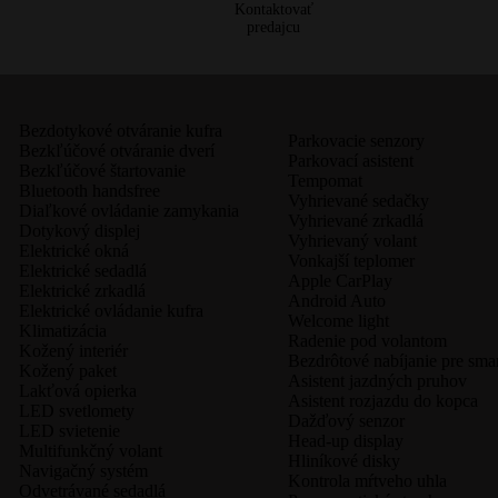
Kontaktovať
predajcu
Bezdotykové otváranie kufra
Parkovacie senzory
Bezkľúčové otváranie dverí
Parkovací asistent
Bezkľúčové štartovanie
Tempomat
Bluetooth handsfree
Vyhrievané sedačky
Diaľkové ovládanie zamykania
Vyhrievané zrkadlá
Dotykový displej
Vyhrievaný volant
Elektrické okná
Vonkajší teplomer
Elektrické sedadlá
Apple CarPlay
Elektrické zrkadlá
Android Auto
Elektrické ovládanie kufra
Welcome light
Klimatizácia
Radenie pod volantom
Kožený interiér
Bezdrôtové nabíjanie pre sma
Kožený paket
Asistent jazdných pruhov
Lakťová opierka
Asistent rozjazdu do kopca
LED svetlomety
Dažďový senzor
LED svietenie
Head-up display
Multifunkčný volant
Hliníkové disky
Navigačný systém
Kontrola mŕtveho uhla
Odvetrávané sedadlá