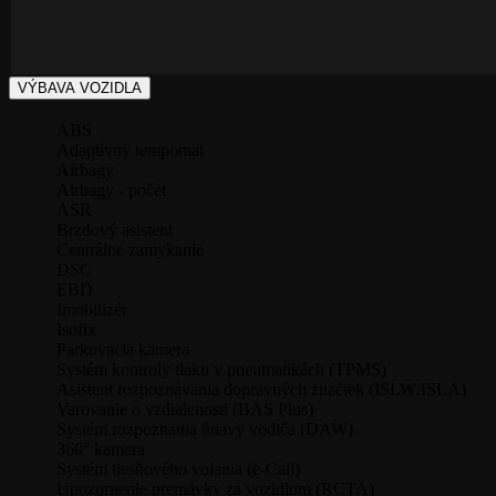
VÝBAVA VOZIDLA
ABS
Adaptívny tempomat
Airbagy
Airbagy - počet
ASR
Brzdový asistent
Centrálne zamykanie
DSC
EBD
Imobilizér
Isofix
Parkovacia kamera
Systém kontroly tlaku v pneumatikách (TPMS)
Asistent rozpoznávania dopravných značiek (ISLW/ISLA)
Varovanie o vzdialenosti (BAS Plus)
Systém rozpoznania únavy vodiča (DAW)
360° kamera
Systém tiesňového volania (e-Call)
Upozornenie premávky za vozidlom (RCTA)