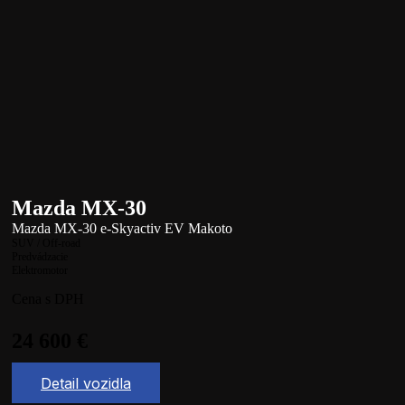
Mazda MX-30
Mazda MX-30 e-Skyactiv EV Makoto
SUV / Off-road
Predvádzacie
Elektromotor
Cena s DPH
24 600
€
Detail vozidla