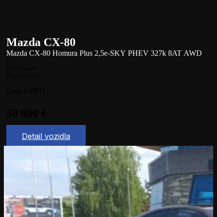
Mazda CX-80
Mazda CX-80 Homura Plus 2,5e-SKY PHEV 327k 8AT AWD
SUV
Predvádzacie
Plug-in hybrid
Cena s DPH
58 990
€
Detail vozidla