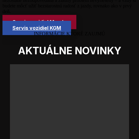
nezostane nezodpovedaná a žiadny problém nevyriešený – a vždy si
budete môcť užiť bezstarostnú radosť z jazdy, rovnako ako v prvý
deň.
Servis vozidiel Mazda
Servis vozidiel KGM
INFORMÁCIE KTORÉ ZAUJMÚ
AKTUÁLNE NOVINKY