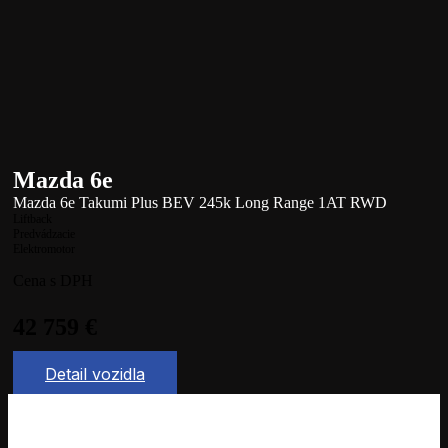
Mazda 6e
Mazda 6e Takumi Plus BEV 245k Long Range 1AT RWD
Liftback
Predvádzacie
Elektromotor
Cena s DPH
42 759
€
Detail vozidla