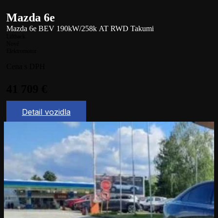
Mazda 6e
Mazda 6e BEV 190kW/258k AT RWD Takumi
Liftback
Nové
Elektromotor
Cena s DPH
41 709
€
Detail vozidla