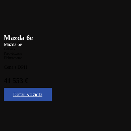
Mazda 6e
Mazda 6e
Liftback
Predvádzacie
Elektromotor
Cena s DPH
41 553
€
Detail vozidla