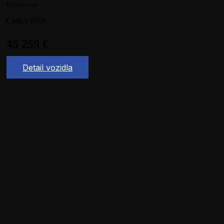
Elektromotor
Cena s DPH
45 259
€
Detail vozidla