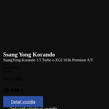
Ssang Yong Korando
SsangYong Korando 1.5 Turbo e-XGI 163k Premium A/T
SUV
Predvádzacie
Benzín
Cena s DPH
28 000
€
Detail vozidla
Zobraziť skladové vozidlá