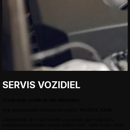
SERVIS VOZIDIEL
Zverte svoje vozidlo do rúk odborníkov
Sme autorizovaným servisom pre značky:
MAZDA, KGM.
Zabezpečíme, že o váše vozidlo sa postarajú plne vyškolení a
kompetentní pracovníci, ktorým môžete veriť. Takže žiadna otázka