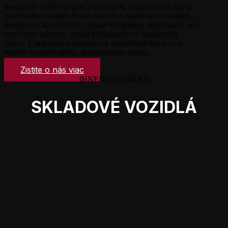
kompletné služby spojené s predajom, financovanie, lízing
,požičovňu vozidiel. Servis nových a ojazdených vozidiel,
komplexnú starostlivosť vrátane kompletnej diagnostiky, auto
umyvárne, lakovne, predaj príslušenstva a náhradných
dielov.
V príjemných priestoroch spoločnosti Kova s.r.o
nájdete
kvalitné služby, profesionálny prístup .
Zistite o nás viac
IHNEĎ K ODBERU
SKLADOVÉ VOZIDLÁ