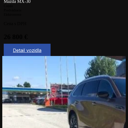
Mazda MX-30
Combi
Predvádzacie
Elektromotor
Cena s DPH
26 800
€
Detail vozidla